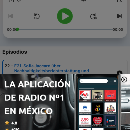
x
Podcasts.
Volumen
00:00
00:00
Episodios
-
22
E21: Sofia Jaccard über
Nachhaltigkeitsberichterstattung und
unternehmerische Sorgfaltspflichten
15 jun. 2026
-
21
E20: Philipp Wackerbeck über Strategien für
unsichere Zeiten
27 mayo 2026
-
20
E19: Matthias Staubli über FASTER - die neue EU-
Richtlinie zur Quellensteuer-Entlastung
Thu, 7 May 2026 06:35:49 +0000