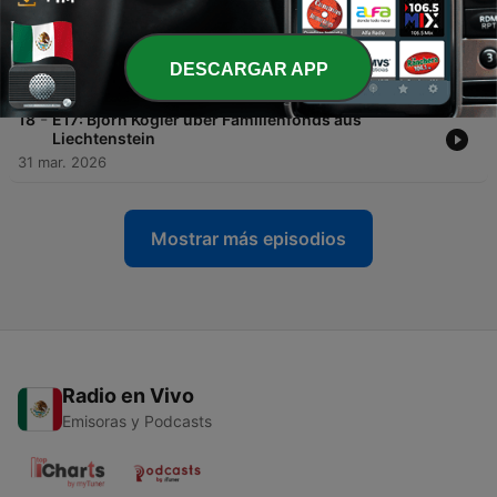
-
19
E18: Prafull Sharma und Nienke Meester-Gerdesic
über die kommende Welle im Core-Banking
DESCARGAR APP
23 abr. 2026
-
18
E17: Björn Kogler über Familienfonds aus
Liechtenstein
31 mar. 2026
Mostrar más episodios
Radio en Vivo
Emisoras y Podcasts