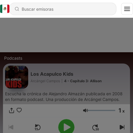
Podcasts
Los Acapulco Kids
Arcángel Campos
|
4 - Capítulo 3: Allison
Escucha la crónica de Alejandro Almazán publicada en 2008
en formato podcast. Una producción de Arcángel Campos.
1
x
Volumen