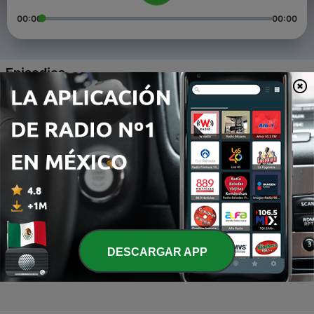
00:00
00:00
Episodios
-
4
Capítulo 3: Allison
28 ago. 2022
-
3
Capítulo 2: Norma
28 ago. 2022
-
2
Capítulo 1: Manuel
28 ago. 2022
-
1
Trailer - Los Acapulco Kids
DESCARGAR APP
25 ago. 2022