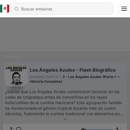
Podcasts
Los Ángeles Azules - Flash Biográfico
Inception Point AI
|
3 - Los Ángeles Azules (Parte 1 —
Historia Completa)
¿Sabías que Los Ángeles Azules comenzaron tocando en las
calles de Iztapalapa antes de convertirse en los reyes
indiscutibles de la cumbia mexicana? Esta agrupación familiar
ha revolucionado el género tropical durante más de cuatro
décadas, fusionando la cumbia tradicional con elementos pop
y electrónicos que conquistaron tanto México como el
mercado internacional. Desde sus humildes inicios en los años
1