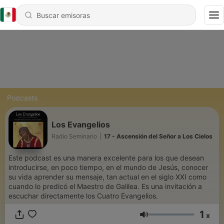
Podcasts
Los Evangelios
Radio Seminario
|
17 - Ascensión del Señor a Los Cielos
Este podcast es una manera excelente para los que desean
introducirse, en poco tiempo, en el mundo de Jesús, conocer
su vida aprender su mensaje, tan actual en el siglo XXI como
cuando lo predicó el Maestro de Galilea. Es una invitación a
escuchar directamente los Cuatro Evangelios.
1
x
Volumen