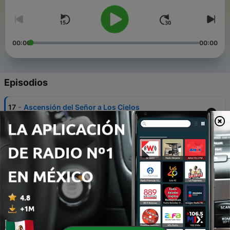
00:00
00:00
Episodios
-
17
Ascensión del Señor a Los Cielos
30 sep. 2025
-
16
Apariciones de Jesús, Encuentro con Tomás y
Pedro
24 sep. 2025
-
15
¡Resucitó el Señor!
20 sep. 2025
-
14
Crucifixión y Muerte de Jesús
14 sep. 2025