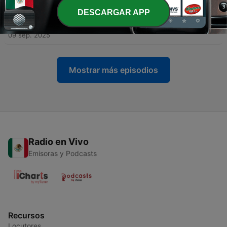
DESCARGAR APP
-
13
Prendimiento de Cristo, Negación de Pedro, Ante
Poncio Pilato
09 sep. 2025
Mostrar más episodios
Radio en Vivo
Emisoras y Podcasts
Recursos
Locutores