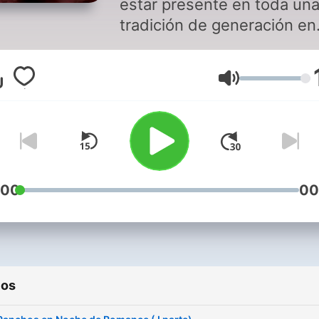
estar presente en toda un
tradición de generación en
generación, es algo así com
dejando la herencia del ca
Volumen
al amor , al bolero. LOS
PANCHOS nunca pasará d
moda y es una verdadera
delicia escucharlos!!! Pued
disfrutar de este programa
de música romántica en
:00
00
Soritaradio1.blogspot.com
descarga nuestra aplicació
Soritaradio Somos SoritaR
La radio que es para tì The
ios
radio That is for you