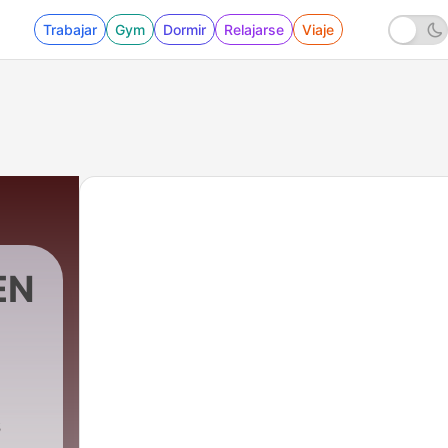
Trabajar
Gym
Dormir
Relajarse
Viaje
EN
s