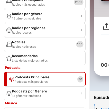
2669
Radios más escuchadas
Radios por género
15 géneros musicales
Radios por regiones
Radios locales
Noticias
155
Radios noticiosas
Recomendadas
Lista de las mejores radios
00
Podcasts
Podcasts Principales
50
Podcasts más populares
Podcasts por Género
18 géneros temáticos
Episod
Música