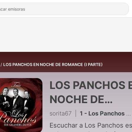
LOS PANCHOS EN NOCHE DE ROMANCE (I PARTE)
LOS PANCHOS 
NOCHE DE
ROMANCE (I
sorita67
|
1 - Los Panchos en Noche de Romance ( I parte)
PARTE)
Escuchar a Los Panchos e