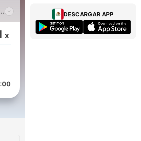
a
DESCARGAR APP
o ir
nto
1
x
e
es
 y
:00
 O
n
adio