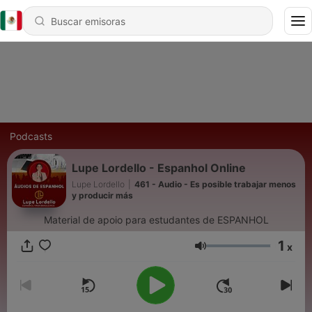
Podcasts
Lupe Lordello - Espanhol Online
Lupe Lordello
|
461 - Audio - Es posible trabajar menos
y producir más
Material de apoio para estudantes de ESPANHOL
1
x
Volumen