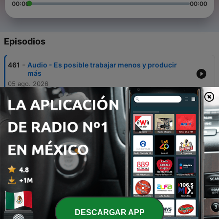
00:00
00:00
Episodios
-
461
Audio - Es posible trabajar menos y producir
más
05 ago. 2026
-
460
Audio - Antes que la situación empeore
05 ago. 2026
-
459
Audio - Por qué sentimos que no tenemos
tiempo
05 ago. 2026
-
458
Audio - Proyectos de empresa
30 jul. 2026
-
457
Audio - La inteligencia artificial
DESCARGAR APP
30 jul. 2026