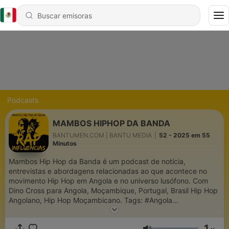
Podcasts
MAMBOS HIPHOP DA BANDA
BANTUMEN.COM | BANTU MEDIA
|
52 - 2025 em 55
Minutos
Mambos Hip Hop da Banda é um podcast de notícia,
entrevistas e abordagens relacionadas ao que acontece no
movimento Hip Hop em Angola e no universo lusófono. Com
Dino Cross para Angola, Moçambique, Portugal, Brasil Hip Hop
Angolano, Hip Hop Moçambicano. Tags: #Angola
#Moçambique #Portugal #HipHopAngolano
#HipHopMoçambicano #HipHopTuga #BantumenPodcast
1