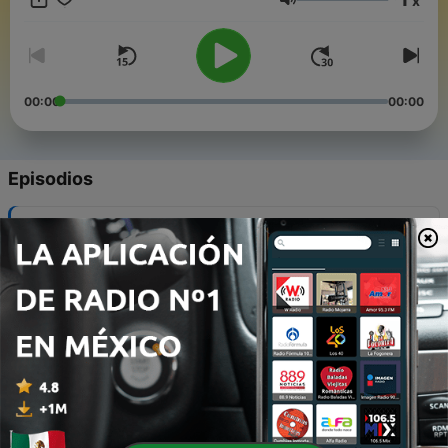
x
#PodcastSobreMusica #Rap #Rapmusic #Luanda #Maputo
Volumen
#Radio #Rapinformacao #rapinfluencias #music #hiphop
#africa #mamboshiphopdabanda #lugardefaladela
00:00
00:00
Episodios
-
52
2025 em 55 Minutos
18 ene. 2026
-
51
Mambos HipHop da Banda com Sam The Kid
(Video)
05 nov. 2023
-
50
Mambos HipHop da Banda com Sam The Kid
03 nov. 2023
-
49
Nuno Varela O Embaixador do Hip Hop Tuga