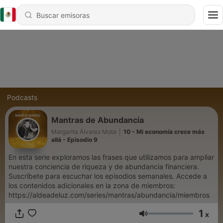
Podcasts
Mantras de Abundancia
Margarita Álvarez Mota
|
10 - Mi economía crece más
allá - Episodio 9
En esta serie exploramos las frases que utilizamos para ampliar
nuestra conciencia de riqueza y de abundancia financiera.
Suscríbete para escuchar los episodios semanales. Accede a
los contenidos adicionales en la zona de miembros:
https://aldeadeluz.com/series/mantras/abundancia/miembros
1
x
Volumen