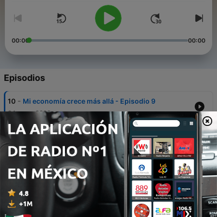
00:00
00:00
Episodios
-
10
Mi economía crece más allá - Episodio 9
04 mayo 2022
-
9
Mis pensamientos están alineados con mi
abundancia - Episodio 8
27 abr. 2022
-
8
Me encanta invertir y a los demás les encanta
invertir en mí - Episodio 7
23 abr. 2022
-
7
Abro las puertas de mi vida a la riqueza infinita -
Episodio 6