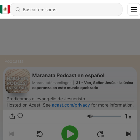
Podcasts
Maranata Podcast en español
Maranataförsamlingen
|
31 - Ven, Señor Jesús - la única
esperanza en este mundo quebrado
Predicamos el evangelio de Jesucristo.
Hosted on Acast. See
acast.com/privacy
for more information.
1
x
Volumen