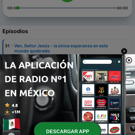
00:00
00:00
Episodios
-
31
Ven, Señor Jesús - la única esperanza en este
mundo quebrado
06 feb. 2025
-
30
Mensaje navideño de la iglesia Maranata
15 dic. 2024
-
29
La estatua del libro de Daniel
16 jul. 2023
-
28
Daniel pide revelación y Dios se manifiesta
08 jun. 2023
-
27
Daniel y sus amigos deportados
DESCARGAR APP
25 mayo 2023