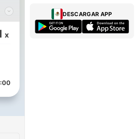
DESCARGAR APP
 Lisa
1
x
:00