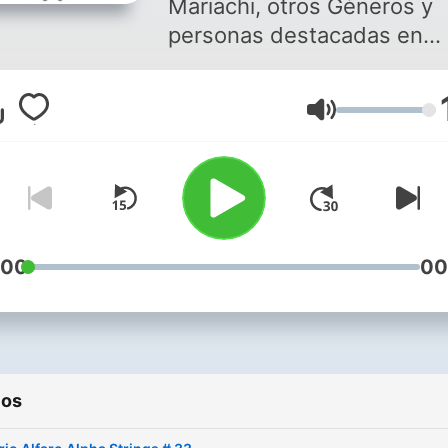
Mariachi, otros Géneros y
personas destacadas en
nuestra cultura. Hosted by
Y Celeste Hernández.
Volumen
:00
00
ios