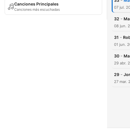
-
33
Mar
Canciones Principales
07 jul. 2
Canciones más escuchadas
-
32
Mar
08 jun. 
-
31
Rob
01 jun. 
-
30
Ma
29 abr. 
-
29
Jor
27 mar. 