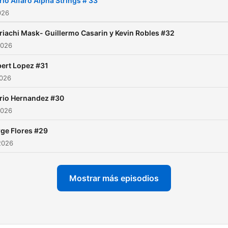
io Alfaro Alpha Strings # 33
026
iachi Mask- Guillermo Casarin y Kevin Robles #32
2026
ert Lopez #31
2026
rio Hernandez #30
2026
ge Flores #29
2026
Mostrar más episodios