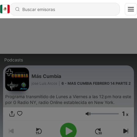
Podcasts
Más Cumbia
jose Luis Arcos
|
6 - MAS CUMBIA FEBRERO 14 PARTE 2
Programa transmitido de Lunes a Viernes a las 12:pm hora este
por G Radio NY, radio Online establecida en New York.
1
x
Volumen