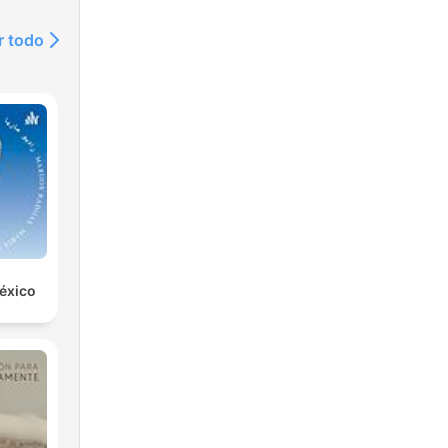
n
r todo
r o
o
igue
asta
éxico