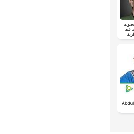
 بصوت
 عبد
رية
Abdul