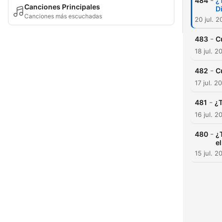
-
484
¿
Canciones Principales
D
Canciones más escuchadas
20 jul. 
-
483
C
18 jul. 2
-
482
C
17 jul. 2
-
481
¿T
16 jul. 2
-
480
¿
e
15 jul. 2