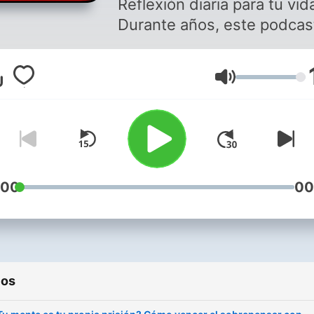
Reflexión diaria para tu vid
Durante años, este podcas
acompañado a miles de
personas con mensajes de 
Volumen
calma y encuentro con Dio
Hoy, esa esencia continúa
pero da un paso más. Entr
otras cosas, incluimos una
#Alabanza diaria para dar
propósito y compartir con 
:00
00
persona tan especial. Las
nuevas Meditaciones
Cristianas nacen de las
reflexiones diarias de Anto
ios
Resco en "Amigos" de Rad
Solidaria, conectando la