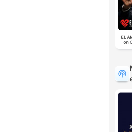
EL A
on 