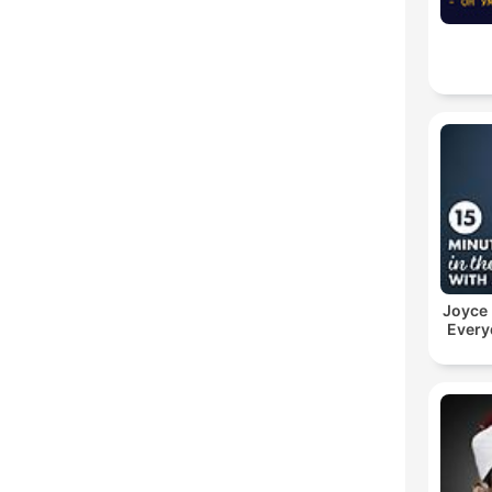
Joyce
Every