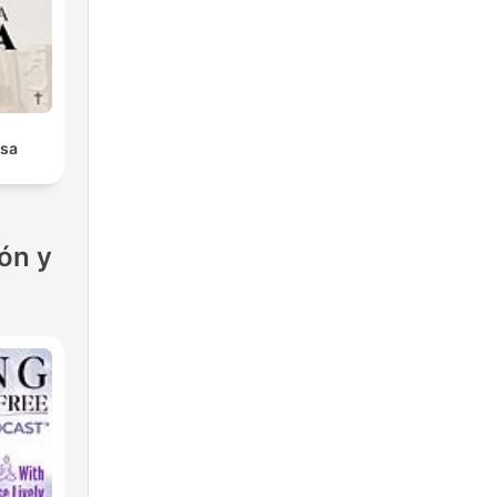
isa
ón y