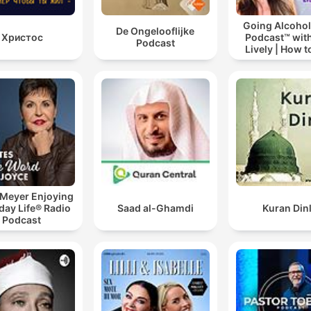
Going Alcohol
De Ongelooflijke
Христос
Podcast™ with
Podcast
Lively | How t
drinking alc
 Meyer Enjoying
day Life® Radio
Saad al-Ghamdi
Kuran Din
Podcast