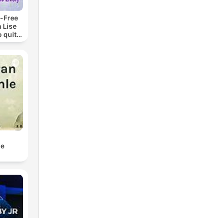
-Free
 Lise
o quit
ohol
le