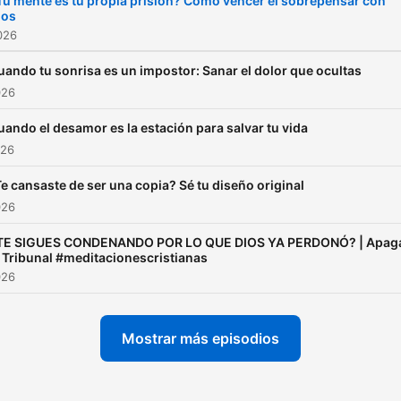
Tu mente es tu propia prisión? Cómo vencer el sobrepensar con
ios
Palabra de Dios con lo que
2026
está pasando en el mundo
en tu vida. Cada episodio es
uando tu sonrisa es un impostor: Sanar el dolor que ocultas
026
una reflexión breve, direct
profunda que te ayudará a: 
uando el desamor es la estación para salvar tu vida
Entender la realidad desde
026
fe - Encontrar dirección en
e cansaste de ser una copia? Sé tu diseño original
medio de la incertidumbre 
026
Recibir una palabra clara p
TE SIGUES CONDENANDO POR LO QUE DIOS YA PERDONÓ? | Apag
tu día a día - Poner en
l Tribunal #meditacionescristianas
alabanza nuestro propósit
026
diario y dar luz a quien lo
necesita Este no es un
Mostrar más episodios
contenido desconectado. E
aplicada a lo que estás