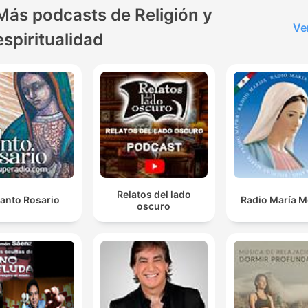
viviendo hoy. Si buscas una
Más podcasts de Religión y
reflexión cristiana diaria, u
Ve
espiritualidad
mensaje que te haga pensa
una guía espiritual en medi
del ruido… este podcast s
siendo tu lugar. Más de 2.000
episodios nos han traído h
aquí.
Relatos del lado
Santo Rosario
Radio María M
oscuro