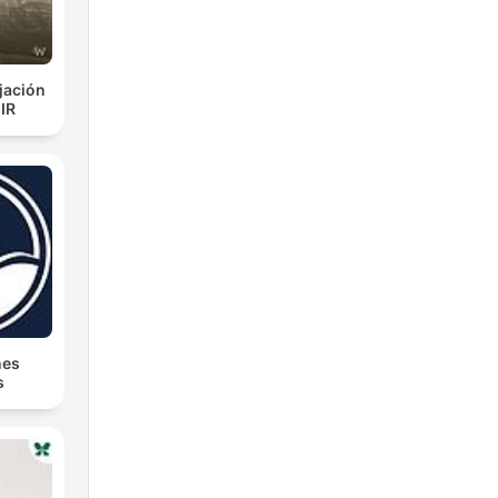
jación
IR
nes
s