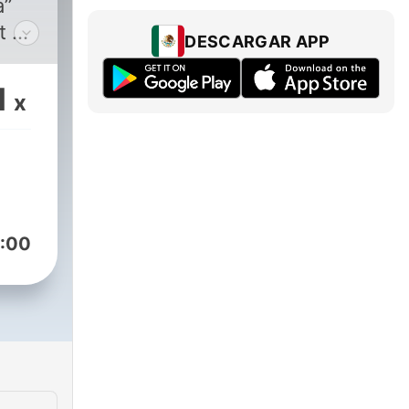
a”
t ha
DESCARGAR APP
fe,
1
x
s.
…
e
esa
:00
nio
io