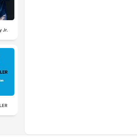
 Jr.
SLER