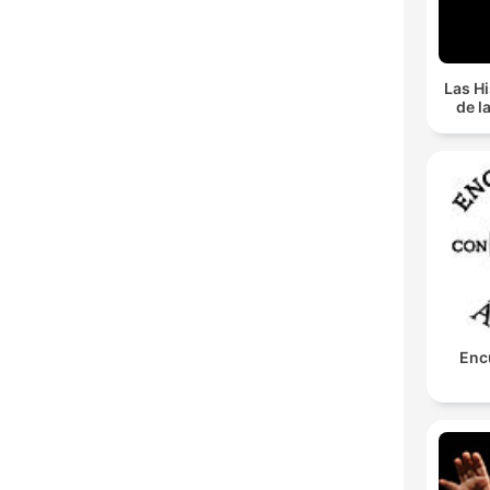
Las Hi
de l
Enc