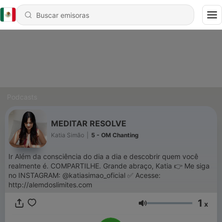
Podcasts
MEDITAR RESOLVE
Katia Simão
|
5 - OM Chanting
Ir Além da consciência do dia a dia e descobrir quem você
realmente é. COMPARTILHE. Grande abraço, Katia 👉 Me siga
no INSTAGRAM: @katiasimao_oficial ✅ Acesse:
http://alemdoslimites.com
1
x
Volumen