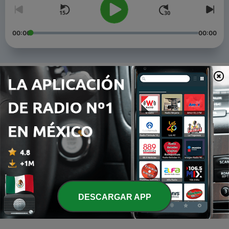
00:00
00:00
Episodios
-
5
OM Chanting
06 feb. 2021
-
3
🍓O PODER DO SEU PRATO!
29 nov. 2019
-
2
🛑PORQUE ENVELHECEMOS?
24 oct. 2019
-
1
🛑 COLÁGENO - LENHA VERDADEIRA PARA A SUA
DESCARGAR APP
FOGUEIRA
24 oct. 2019