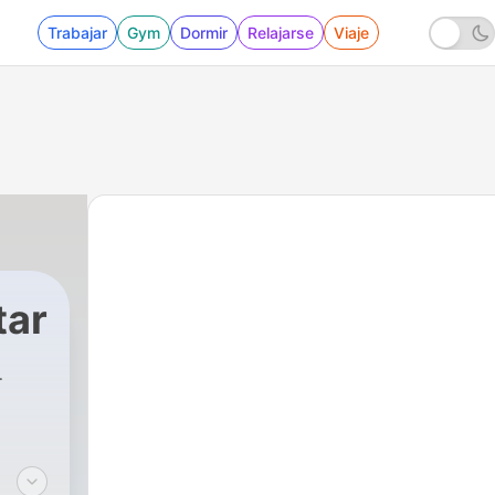
Trabajar
Gym
Dormir
Relajarse
Viaje
tar