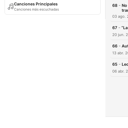
Canciones Principales
-
68
No 
Canciones más escuchadas
tra
03 ago.
-
67
“La
20 jun. 
-
66
Aut
13 abr. 
-
65
Leo
06 abr. 