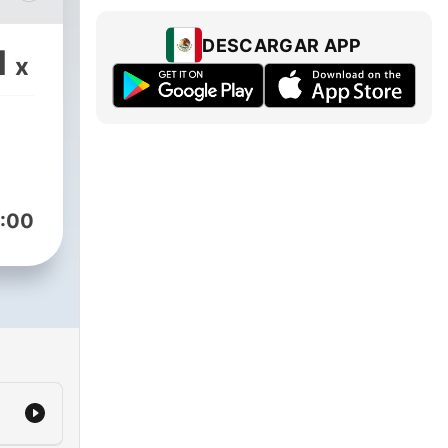
DESCARGAR APP
1
x
:00