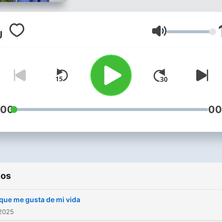
serenidad. Tu alegría. A ti
Volumen
:00
00
ios
que me gusta de mi vida
 2025