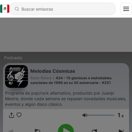
Podcasts
Melodías Cósmicas
Radio Bétera
|
434 - 15 gloriosas e inolvidables
canciones de 1996 en su 30 aniversario - #251
Programa de pop/rock alternativo, producido por Juanjo
Mestre, donde cada semana se repasan novedades musicales,
eventos y algún disco clásico.
1
x
Volumen