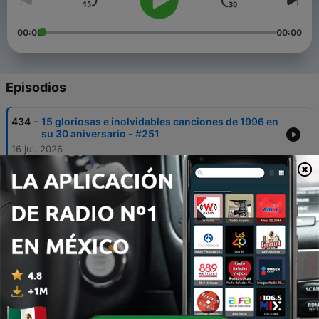
00:00
00:00
Episodios
-
434
15 gloriosas e inolvidables canciones de 1996 en
su 30 aniversario - #251
16 jul. 2026
-
433
17 canciones de 2026 para refrescar un verano
caluroso en el exilio cósmico - #250
09 jul. 2026
-
432
El espectáculo de la vida y los REM en 1986 por
40 aniversario - #249
02 jul. 2026
-
431
16 inolvidables canciones de 1976 en su 50
aniversario - #248
25 jun. 2026