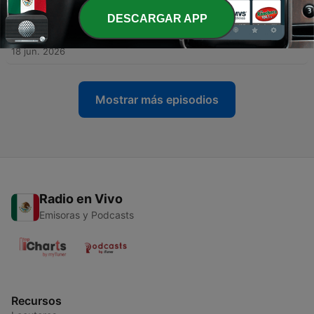
DESCARGAR APP
-
430
La reina está muerta y los Smiths en 1986 por 40
aniversario - #247
18 jun. 2026
Mostrar más episodios
Radio en Vivo
Emisoras y Podcasts
Recursos