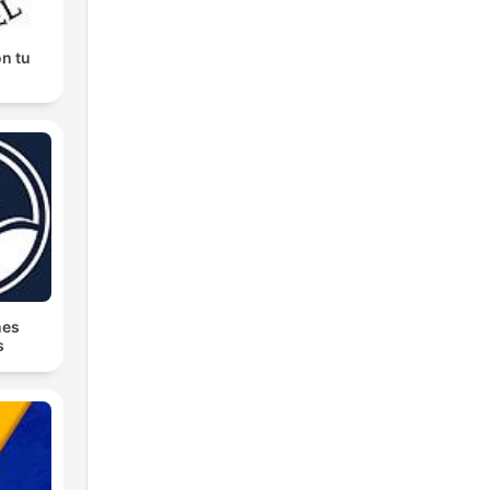
n tu
nes
s