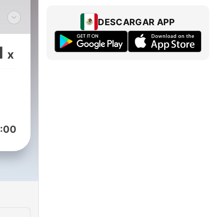
DESCARGAR APP
do
1
x
:00