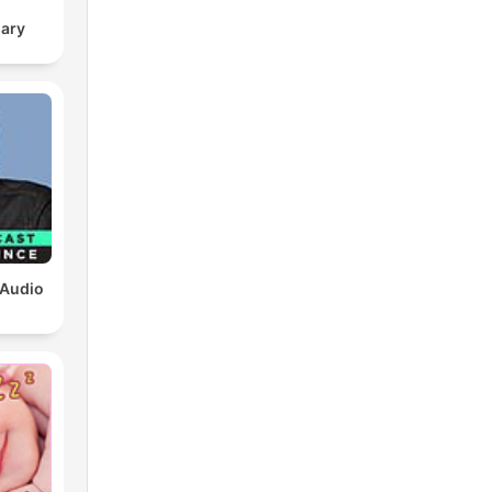
sary
 Audio