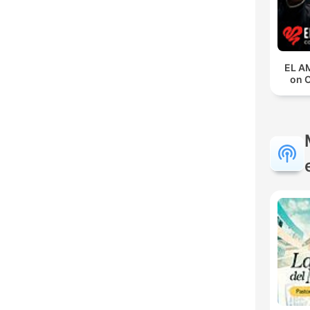
EL A
on 