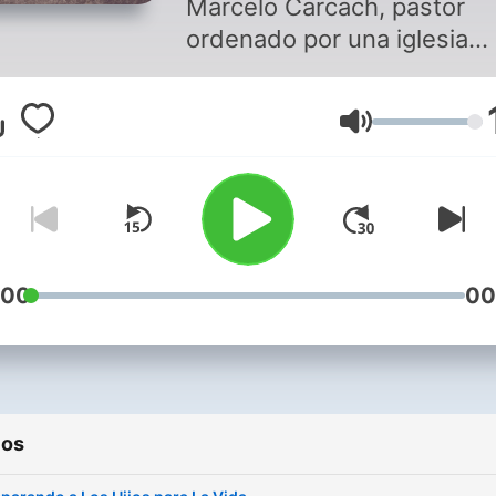
Marcelo Carcach, pastor
ordenado por una iglesia
bautista del sur en el esta
de Maryland (EE.UU).
Volumen
:00
00
ios