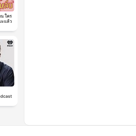
อน ใคร
มะแล้ว
odcast