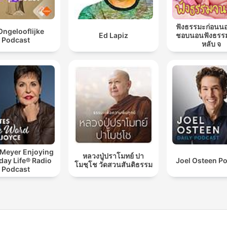
ฟังธรรมะก่อนน
Ongelooflijke
Ed Lapiz
ชอบนอนฟังธรร
Podcast
หลับ จ
 Meyer Enjoying
หลวงปู่ปราโมทย์ ปา
day Life® Radio
Joel Osteen P
โมชฺโช วัดสวนสันติธรรม
Podcast