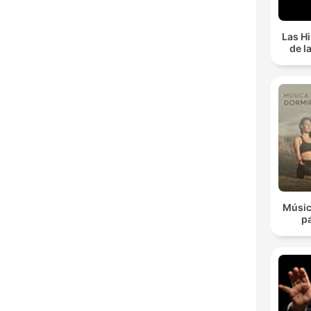
Las Hi
de l
Músic
p