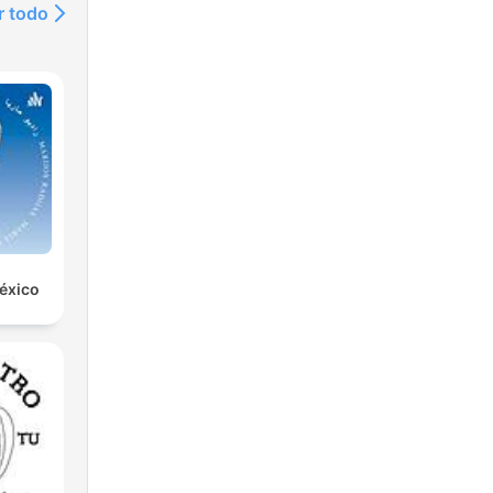
r todo
éxico