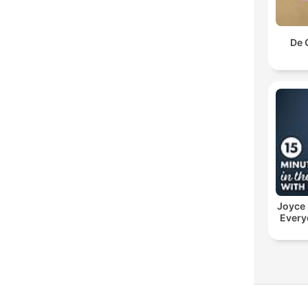
De 
Joyce
Every