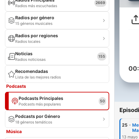
2669
Radios más escuchadas
Radios por género
15 géneros musicales
Radios por regiones
Radios locales
Noticias
155
Radios noticiosas
00
Recomendadas
Lista de las mejores radios
Podcasts
Podcasts Principales
50
Podcasts más populares
Episod
Podcasts por Género
18 géneros temáticos
-
25
Mes
Ma
Música
13 mayo