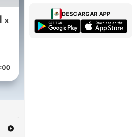
DESCARGAR APP
1
x
:00