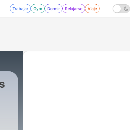
Trabajar
Gym
Dormir
Relajarse
Viaje
s