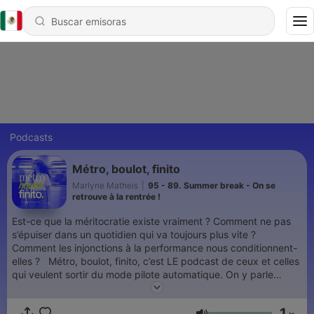
Podcasts
Métro, boulot, finito
Marlyne Matheis
|
95 - 89. Summer break - On se
retrouve à la rentrée !
Est-ce que la méritocratie existe vraiment ? Comment ne pas
s’épuiser dans un quotidien qui va toujours plus vite ?
Comment les injonctions à la performance nous conditionnent-
elles ? Métro, boulot, finito, c’est LE podcast de ceux et celles
qui veulent sortir du mode pilote automatique. On y parle
travail, société, injonctions à la performance, santé mentale,
pop-culture — et surtout, on déconstruit les normes qu’on
1