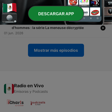
impossible : gérer la pression avec Pierre-Yves
Rosoux
08 jun. 2026
DESCARGAR APP
-
91
85. Être une femme CEO dans un monde
d'hommes : la série La meneuse décryptée
01 jun. 2026
Mostrar más episodios
Radio en Vivo
Emisoras y Podcasts