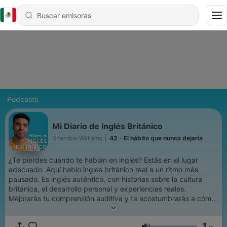
Podcasts
Mi Diario de Inglés Británico
Shandon Williams
|
42 - El hábito que nunca dejaría
¿Te pierdes cuando te hablan en inglés? Estás en el lugar
adecuado. Aquí hablo inglés británico real a un ritmo más
pausado. Es inglés auténtico, con historias sobre la cultura
británica, el desarrollo personal y experiencias reales.
Mejorarás tu comprensión auditiva y te acostumbrarás a cómo
hablamos los nativos. Soy Shandon Williams, profesor nativo
de inglés británico, nacido y criado en Londres. Ayudo a latinos
1