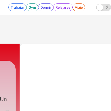
Trabajar
Gym
Dormir
Relajarse
Viaje
|
128 - Mil Músicas 001
 Un