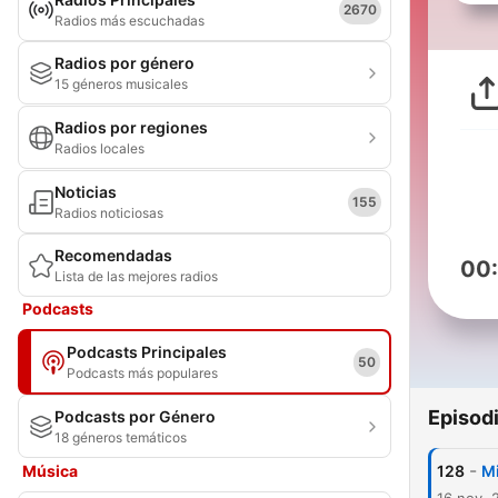
2670
Radios más escuchadas
Radios por género
15 géneros musicales
Radios por regiones
Radios locales
Noticias
155
Radios noticiosas
Recomendadas
00
Lista de las mejores radios
Podcasts
Podcasts Principales
50
Podcasts más populares
Episod
Podcasts por Género
18 géneros temáticos
-
Música
128
Mi