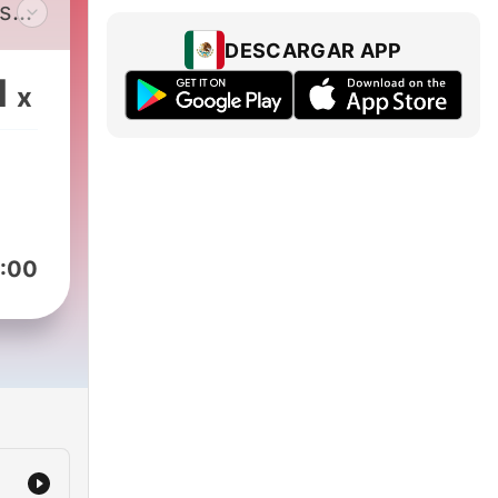
os
sica
DESCARGAR APP
pios
1
x
:00