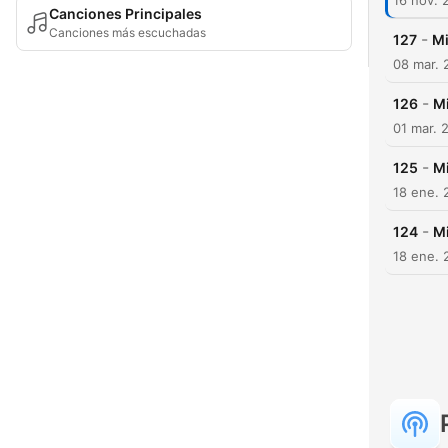
16 nov. 
Canciones Principales
Canciones más escuchadas
-
127
Mi
08 mar. 
-
126
Mi
01 mar. 
-
125
Mi
18 ene. 
-
124
Mi
18 ene. 