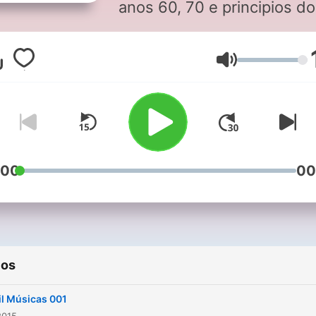
anos 60, 70 e principios d
80 | Un espacio para la mú
de los años 60, 70 y princi
Volumen
de los 80 | Program about
music of the 60s, 70s and
early 80s
:00
00
ios
l Músicas 001