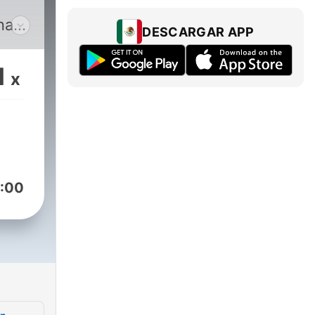
nas
DESCARGAR APP
ndo
1
x
dan
cia.
d
aria.
:00
l