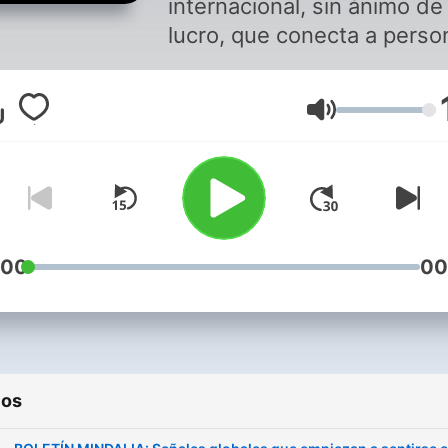
internacional, sin ánimo de
lucro, que conecta a perso
de todo el mundo, facilita
herramientas para el
Volumen
crecimiento personal y
bienestar integral que ayu
al despertar de la conscien
Creemos en una humanida
más despierta, libre y solid
Trabajamos para inspirar y
:00
00
nutrir una comunidad globa
basada en el conocimiento
compartido, la verdad
universal y el amor
ios
incondicional. Únete a este
movimiento consciente y