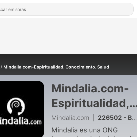
Mindalia.com-Espiritualidad, Conocimiento. Salud
Mindalia.com-
Espiritualidad,
Conocimiento.
Mindalia.com
|
226502 - BOLETÍN MINDALIA: Señales globales que empiezan a sentirse en tu vida | Mindalia Despierta
Salud
Mindalia es una ONG