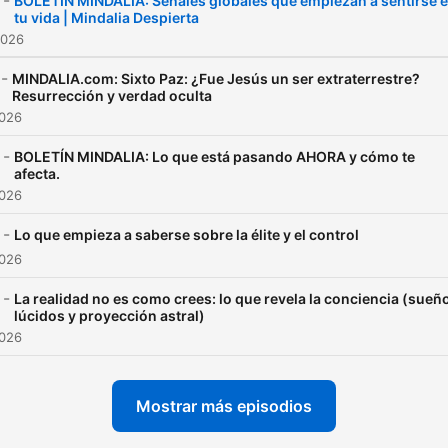
-
BOLETÍN MINDALIA: Señales globales que empiezan a sentirse 
tu vida | Mindalia Despierta
transforma el mundo con
2026
Mindalia.com.
-
MINDALIA.com: Sixto Paz: ¿Fue Jesús un ser extraterrestre?
Resurrección y verdad oculta
2026
-
BOLETÍN MINDALIA: Lo que está pasando AHORA y cómo te
afecta.
2026
-
Lo que empieza a saberse sobre la élite y el control
2026
-
La realidad no es como crees: lo que revela la conciencia (sueñ
lúcidos y proyección astral)
2026
Mostrar más episodios