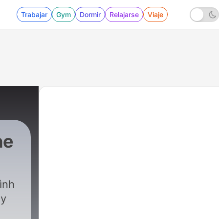
Trabajar
Gym
Dormir
Relajarse
Viaje
he
ình
ảy