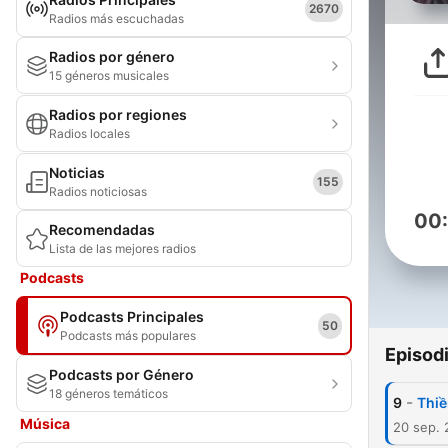
2670
Radios más escuchadas
Radios por género
15 géneros musicales
Radios por regiones
Radios locales
Noticias
155
Radios noticiosas
00
Recomendadas
Lista de las mejores radios
Podcasts
Podcasts Principales
50
Podcasts más populares
Episod
Podcasts por Género
18 géneros temáticos
-
9
Thiề
Música
20 sep. 