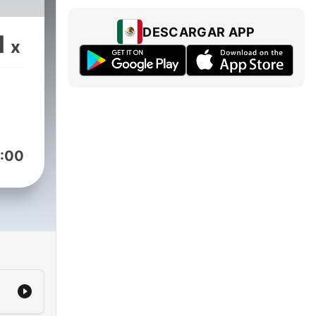
DESCARGAR APP
1
x
:00