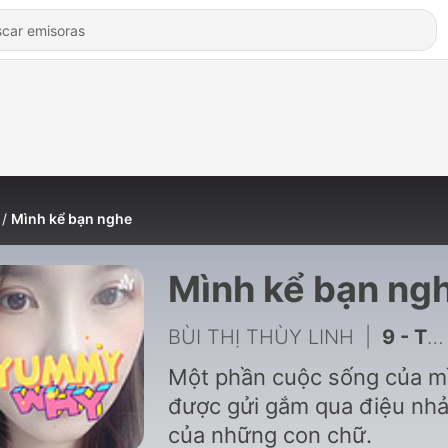
Mình kể bạn nghe
Mình kể bạn ng
BÙI THỊ THÙY LINH
|
9 - Thiền Cho Người Năng Động | Chương 1 - Câu chuyện có thật
Một phần cuộc sống của m
được gửi gắm qua điệu nh
của những con chữ.