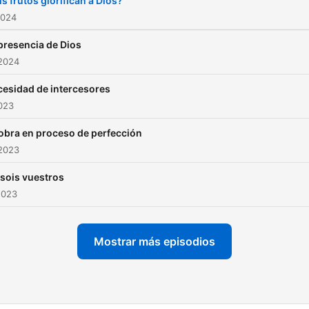
s frutos glorifican a Dios?
2024
presencia de Dios
 2024
esidad de intercesores
2023
obra en proceso de perfección
 2023
sois vuestros
2023
Mostrar más episodios