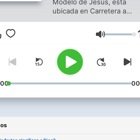
Modelo de Jesús, esta
ubicada en Carretera a
Amapalita, 500 metros al s
del Bypass La Unión. Horarios
Volumen
de servicios Martes 5:30 PM
Viernes servicio de Jóven
5:30 Pm Domingo Servicio
General 10:00 Am
:00
00
ios