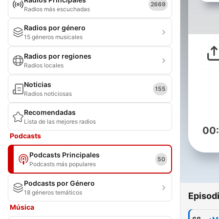
2669
Radios más escuchadas
Radios por género
15 géneros musicales
Radios por regiones
Radios locales
Noticias
155
Radios noticiosas
Recomendadas
Lista de las mejores radios
00
Podcasts
Podcasts Principales
50
Podcasts más populares
Podcasts por Género
18 géneros temáticos
Episod
Música