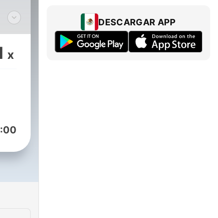
DESCARGAR APP
ur
1
x
es
:00