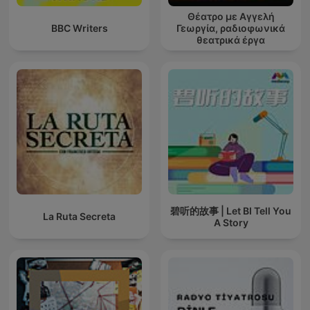
Θέατρο με Αγγελή
BBC Writers
Γεωργία, ραδιοφωνικά
θεατρικά έργα
碧听的故事 | Let BI Tell You
La Ruta Secreta
A Story