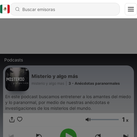
Podcasts
Misterio y algo más
misterio y algo mas
|
3 - Anécdotas paranormales
En este podcast buscamos entretener a los amantes del miedo
y lo paranormal, por medio de nuestras anécdotas e
investigaciones de los misterios del mundo.
1
x
Volumen