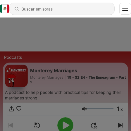
Podcasts
Monterey Marriages
Monterey Marriages
|
19 - S2:E4 - The Enneagram - Part
2
A podcast to help people with practical tips for keeping their
marriages strong.
1
x
Volumen