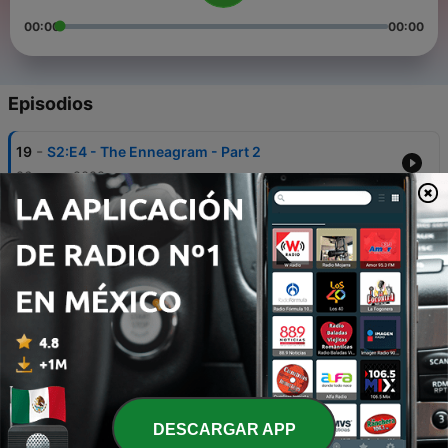
00:00
00:00
Episodios
-
19
S2:E4 - The Enneagram - Part 2
26 mayo 2022
-
18
S2:E3 - The Enneagram Part 1
12 mayo 2022
-
17
S2:E2 - Personalities & Marriage
08 abr. 2022
-
16
S2:E1 - Date Night
24 mar. 2022
-
15
S1:E15 - 2021 Holiday Special
DESCARGAR APP
18 nov. 2021