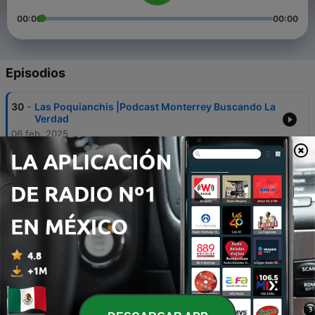
00:00
00:00
Episodios
-
30
Las Poquianchis |Podcast Monterrey Buscando La
Verdad
06 feb. 2025
-
29
La Casa dé Aramberri es un Restaurante??
17 oct. 2024
-
28
Falso Alunizaje?
26 jul. 2024
-
27
La Bruja de Guadalupe| Podcast Monterrey
Buscando La Verdad
16 abr. 2024
-
26
Dr.Balli Treviño | Podcast Monterrey Buscando La