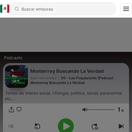
Podcasts
Monterrey Buscando La Verdad
Sam Hernández
|
30 - Las Poquianchis |Podcast
Monterrey Buscando La Verdad
Temas de interes social, Ufologia, politica, social, paranormal
etc...
1
x
Volumen