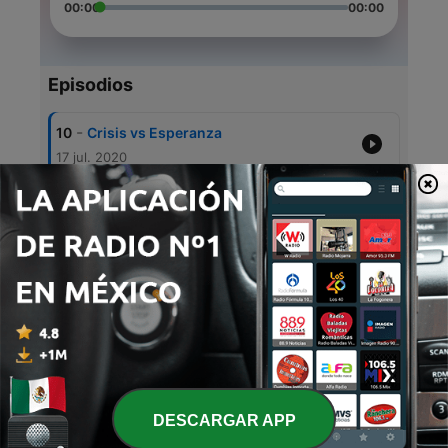
00:00
00:00
Episodios
-
10
Crisis vs Esperanza
17 jul. 2020
-
9
En el valle me sostendrás
10 jul. 2020
-
8
Tu eres mi buen pastor
03 jul. 2020
-
6
La Fe Determinante
19 jun. 2020
-
5
Metamorfosis
05 jun. 2020
DESCARGAR APP