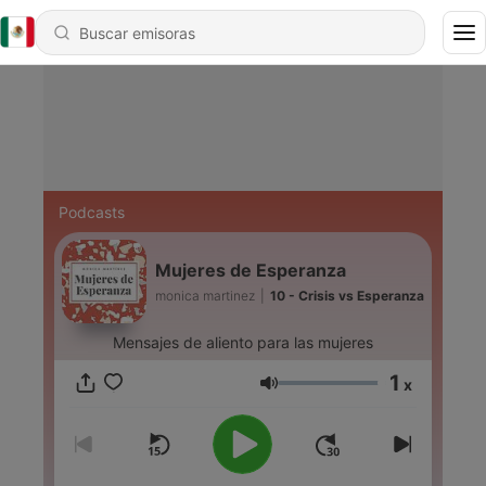
Podcasts
Mujeres de Esperanza
monica martinez
|
10 - Crisis vs Esperanza
Mensajes de aliento para las mujeres
1
x
Volumen