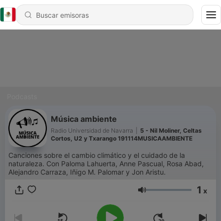
Podcasts
Música ambiente
Radio Universidad de Navarra
|
5 - Nil Moliner, Celtas
Cortos, U2 y Txarango 191114MUSICAAMBIENTE
Canciones sobre el cambio climático y el cuidado de la
naturaleza. Con Paloma Lahuerta, Anne Pascual, Rosa Abad,
Alejandro Carraza, Iñigo M. Palomar y Jon Aristu.
1
x
Volumen