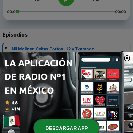
00:00
00:00
Episodios
-
5
Nil Moliner, Celtas Cortos, U2 y Txarango
191114MUSICAAMBIENTE
08 abr. 2021
-
4
Macaco, Metallica y Michael Jackson
191107MUSICAAMBIENTE
08 abr. 2021
-
3
Roberto Carlos, Cat Stevens, Joni Mitchell
191031MUSICAAMBIENTE
08 abr. 2021
-
2
Bieber, Ariana, Sia, Miley, Mago de Oz y Niyorah
191024MUSICAAMBIENTE
DESCARGAR APP
08 abr. 2021