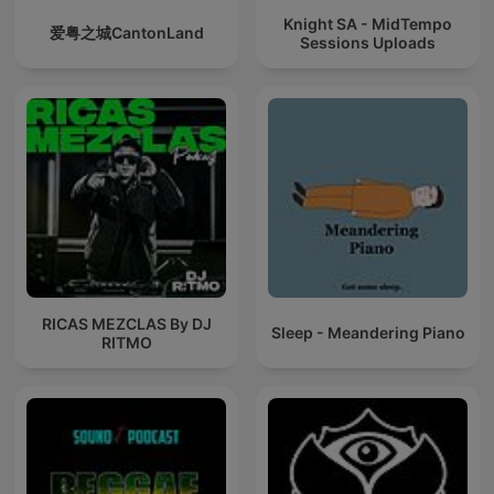
Knight SA - MidTempo
爱粤之城CantonLand
Sessions Uploads
RICAS MEZCLAS By DJ
Sleep - Meandering Piano
RITMO