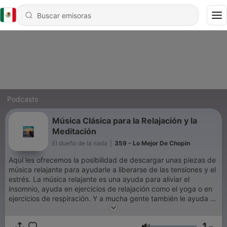
Podcasts
Música Clásica para la Relajación y la
Meditación
El dueño de la nada
|
359 - Lo Mejor De Chopin
Aquí les ofrecemos la posibilidad de descargar unas piezas de
música relajante para ayudarle a liberarse de las tensiones y el
estrés. La música relajante es una ayuda para aliviar el
insomnio, ayuda en ejercicios de relajación como el yoga o en
ejercicios de respiración. Y a mucha gente también le ayuda a
trabajar o estudiar. Música romántica, música clásica, música
gregoriana.... Lo importante es que elija el tipo de música que
1