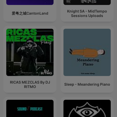
Knight SA - MidTempo
爱粤之城CantonLand
Sessions Uploads
RICAS MEZCLAS By DJ
Sleep - Meandering Piano
RITMO