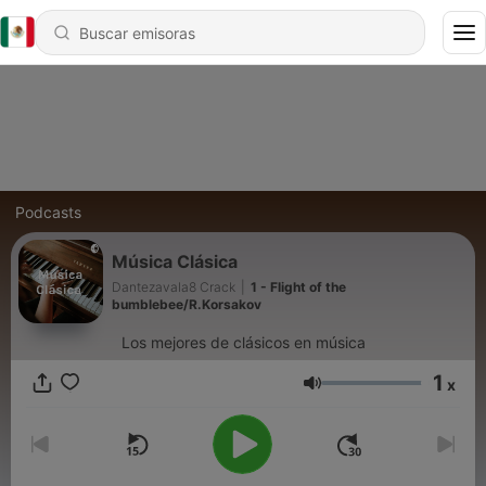
Podcasts
Música Clásica
Dantezavala8 Crack
|
1 - Flight of the
bumblebee/R.Korsakov
Los mejores de clásicos en música
1
x
Volumen