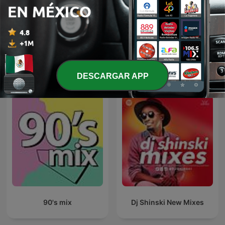
JAVIER SOLIS EN NOCHE
Rancheras
DE ROMANCE
Más podcasts internacionales de Música
DESCARGAR APP
90's mix
Dj Shinski New Mixes