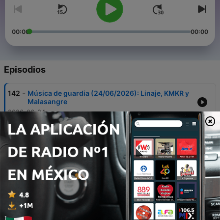
00:00
00:00
Episodios
-
142
Música de guardia (24/06/2026): Linaje, KMKR y
Malasangre
2026-06-24
-
141
Música de guardia (17/06/2026): Principales
conciertos del verano
2026-06-17
-
140
Música de guardia (10/06/2026): La Regadera y
Chukky
2026-06-10
-
139
Música de guardia (03/06/2026): Valeria Castro
y José Mercé