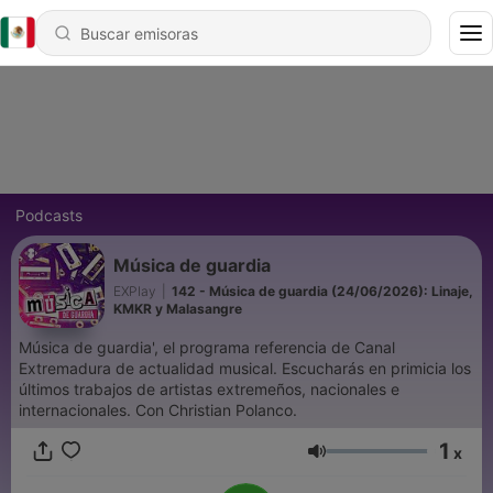
Podcasts
Música de guardia
EXPlay
|
142 - Música de guardia (24/06/2026): Linaje,
KMKR y Malasangre
Música de guardia', el programa referencia de Canal
Extremadura de actualidad musical. Escucharás en primicia los
últimos trabajos de artistas extremeños, nacionales e
internacionales. Con Christian Polanco.
1
x
Volumen