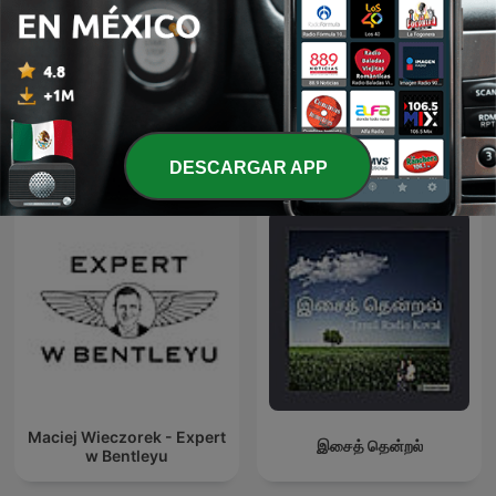
Chisme Corporativo
WSTB History
Más podcasts internacionales de Finanzas
DESCARGAR APP
Maciej Wieczorek - Expert
இசைத் தென்றல்
w Bentleyu