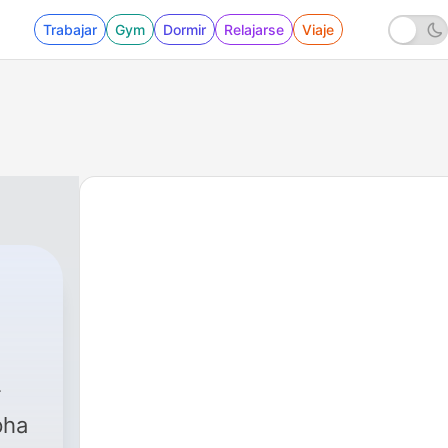
Trabajar
Gym
Dormir
Relajarse
Viaje
pha