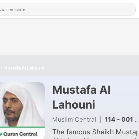
Mustafa Al Lahouni
Mustafa Al
Lahouni
Muslim Central
|
114 - 001 AlFatiha
The famous Sheikh Musta