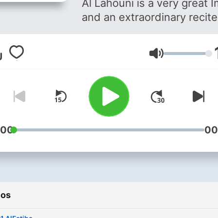
Al Lahouni is a very great 
and an extraordinary recite
from Egypt. The great Sheikh
memorized the Holy Quran
Volumen
under the able guidance of
great Sheikhs. He has
managed to garner great
accolades for the same
through the Muslim Arabia
peninsula like Turkey, Fran
:00
00
Saudi Arabia, United Arab
Emirates and other countri
Currently, the great Sheikh
Mustapha Al Lahouni is ser
ios
as the Imam of the Mosqu
Nour located in Abbasiya i