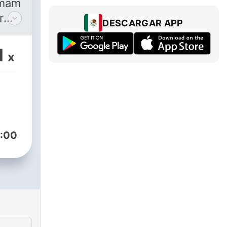
Imam
r
DESCARGAR APP
,
1
x
n
ce,
:00
es.
ving
e
n