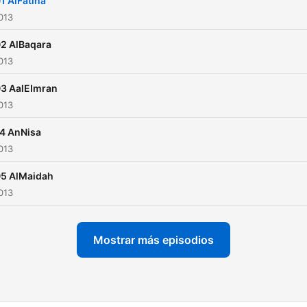
1 AlFatiha
Cairo, Egypt.
2013
2 AlBaqara
2013
3 AalEImran
2013
4 AnNisa
2013
5 AlMaidah
2013
Mostrar más episodios