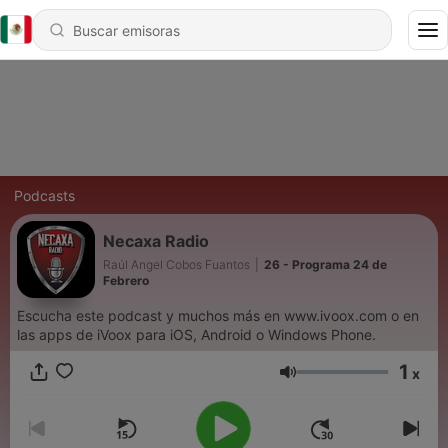
Podcasts
Necaxa Radio
Raúl Angel Cobos Fuantos
|
26 - Programa 24 de
Febrero
Escucha este podcast y muchos más en www.ivoox.com o en
las apps de iVoox para iOS, Android o Windows Phone.
1
x
Volumen