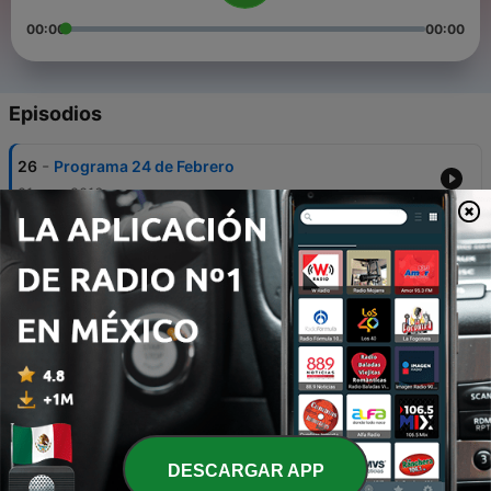
00:00
00:00
Episodios
-
26
Programa 24 de Febrero
21 mar. 2016
-
25
Programa 12 de febrero
21 mar. 2016
-
24
Programa 10 de Febrero
11 feb. 2016
-
23
Programa 4 de Febrero
06 feb. 2016
-
22
Programa 27 de enero
DESCARGAR APP
28 ene. 2016