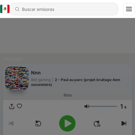
Podcasts
Nnn
8bit gaming
|
2 - Paul au parc (projet bruitage 4em
secondaire)
Nnn
1
x
Volumen