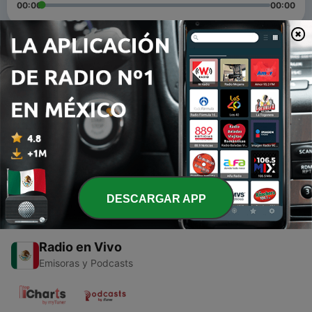
00:00
00:00
Episodios
-
2
Paul au parc (projet bruitage 4em secondaire)
15 nov. 2020
-
1
November 11, 2020
11 nov. 2020
DESCARGAR APP
Radio en Vivo
Emisoras y Podcasts