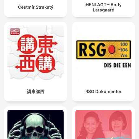
HENLAGT – Andy
Čestmír Strakatý
Larsgaard
講東講西
RSG Dokumentêr