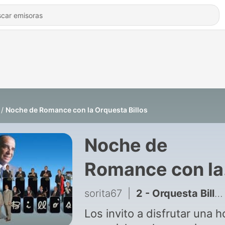
Noche de Romance con la Orquesta Billos
Noche de
Romance con la
Orquesta Billos
sorita67
|
2 - Orquesta Billos Caracas Boys en Noche de Romance
Los invito a disfrutar una h