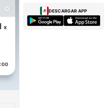
DESCARGAR APP
l
1
x
 y
 O
n
adio
:00