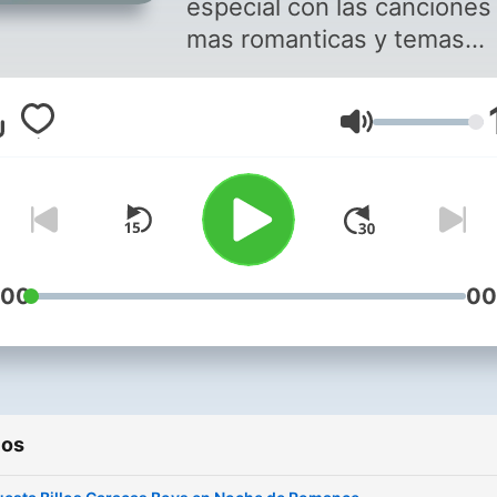
especial con las canciones
mas romanticas y temas
especiales con arreglos de
maestro Billo Frómeta Puedes
Volumen
disfrutar de este programa
de música romántica en
Soritaradio1.blogspot.com
descarga nuestra aplicació
Soritaradio Somos SoritaR
La radio que es para tì The
:00
00
radio That is for you
ios