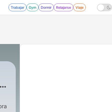
Trabajar
Gym
Dormir
Relajarse
Viaje
ora