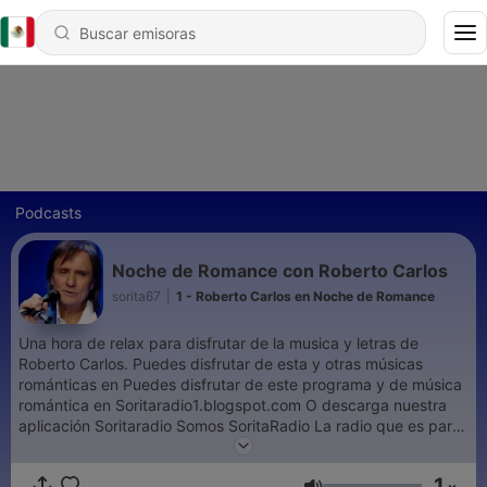
Podcasts
Noche de Romance con Roberto Carlos
sorita67
|
1 - Roberto Carlos en Noche de Romance
Una hora de relax para disfrutar de la musica y letras de
Roberto Carlos. Puedes disfrutar de esta y otras músicas
románticas en Puedes disfrutar de este programa y de música
romántica en Soritaradio1.blogspot.com O descarga nuestra
aplicación Soritaradio Somos SoritaRadio La radio que es para
tì The radio That is for you
1