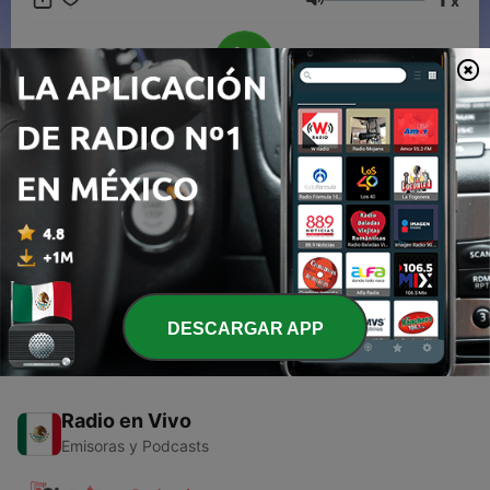
x
Volumen
00:00
00:00
Episodios
-
1
Roberto Carlos en Noche de Romance
03 mayo 2016
DESCARGAR APP
Radio en Vivo
Emisoras y Podcasts