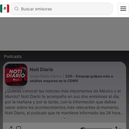
Podcasts
Noti Diario
Grupo Radio Centro
|
530 - Despojo golpea más a
adultos mayores en la CDMX
¿Quieres conocer las noticias más importantes de México y el
Mundo? Noti Diario te acompaña en sus dos emisiones al día,
por la mañana y por la tarde, con la información que debes
saber sobre los acontecimientos más relevantes al momento.
Noti Diario, el podcast que te mantiene informado las 24 horas.
Escúchalo todos los días.
1