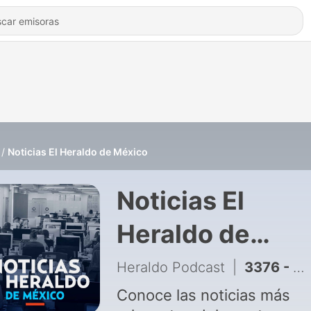
Noticias El Heraldo de México
Noticias El
Heraldo de
México
Heraldo Podcast
|
3376 - Comienza regulación de inteligencia artificial en Europa
Conoce las noticias más