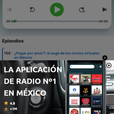
00:00
00:00
Episodios
-
159
¿Pagar por amor?: el auge de los novios virtuales
en México
07 ago. 2026
-
158
¿Vale la pena ir a la universidad?: la pregunta que
divide a la Generación Z
05 ago. 2026
-
157
El pueblo que no quiere convertirse en el "patio
trasero" de Puebla
03 ago. 2026
-
156
Sexo sin protección: el repunte de las ITS prende