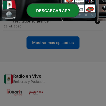
las alertas
30 jul. 2026
DESCARGAR APP
-
155
¿Adiós al celular en las aulas?: los primeros
resultados sorprenden
22 jul. 2026
Mostrar más episodios
Radio en Vivo
Emisoras y Podcasts