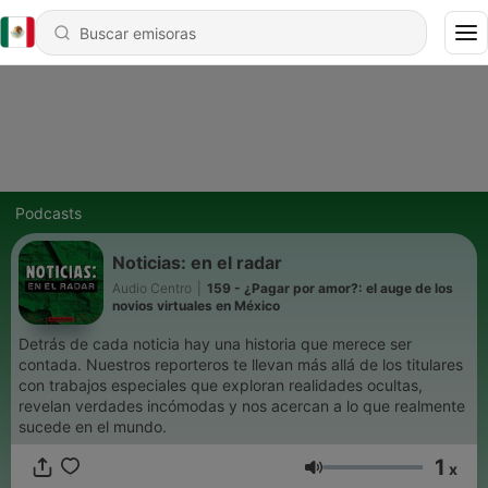
Podcasts
Noticias: en el radar
Audio Centro
|
159 - ¿Pagar por amor?: el auge de los
novios virtuales en México
Detrás de cada noticia hay una historia que merece ser
contada. Nuestros reporteros te llevan más allá de los titulares
con trabajos especiales que exploran realidades ocultas,
revelan verdades incómodas y nos acercan a lo que realmente
sucede en el mundo.
1
x
Volumen