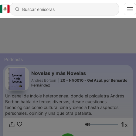
Podcasts
Novelas y más Novelas
Andres Borbon
|
20 - NN0010 - Gel Azul, por Bernardo
Fernández
Un canal de índole heterogénea, donde el psiquiatra Andrés
Borbón habla de temas diversos, desde cuestiones
tecnológicas como cultura, cine y ciencia hasta aspectos
personales, opinión y una que otra pataleta.
1
x
Volumen