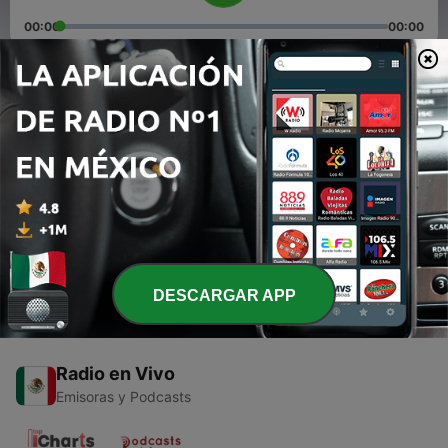
00:00
00:00
Episodios
-
2
N@rco corrido
01 mayo 2021
-
1
N@rco Corridos (Trailer)
23 abr. 2021
DESCARGAR APP
Radio en Vivo
Emisoras y Podcasts