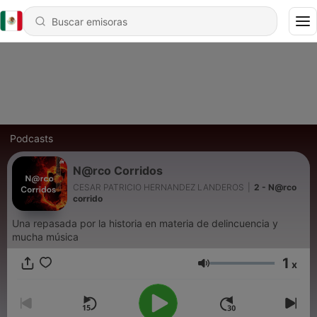
Podcasts
N@rco Corridos
CESAR PATRICIO HERNANDEZ LANDEROS
|
2 - N@rco
corrido
Una repasada por la historia en materia de delincuencia y
mucha música
1
x
Volumen