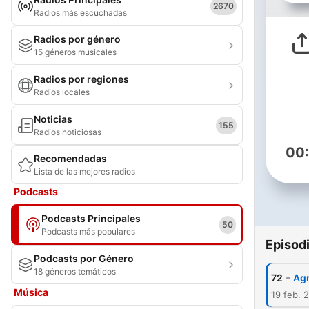
2670
Radios más escuchadas
Radios por género
15 géneros musicales
Radios por regiones
Radios locales
Noticias
155
Radios noticiosas
00
Recomendadas
Lista de las mejores radios
Podcasts
Podcasts Principales
50
Podcasts más populares
Episod
Podcasts por Género
18 géneros temáticos
-
72
Agr
Música
19 feb. 