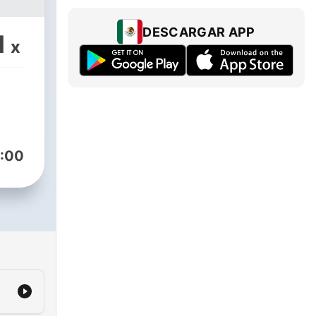
DESCARGAR APP
1
x
:00