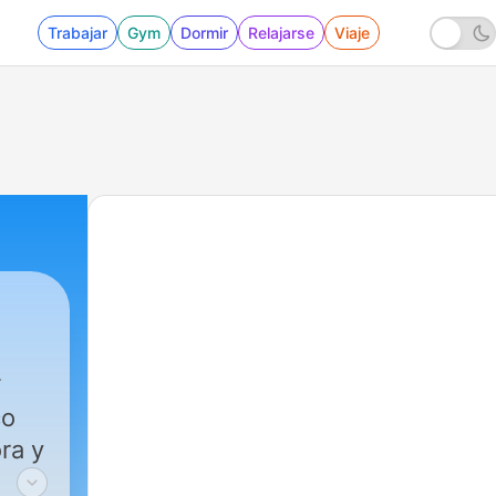
Trabajar
Gym
Dormir
Relajarse
Viaje
co
ra y