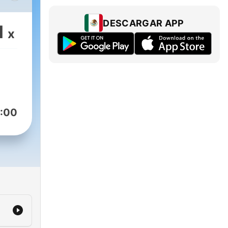
DESCARGAR APP
1
x
sonal
 el
:00