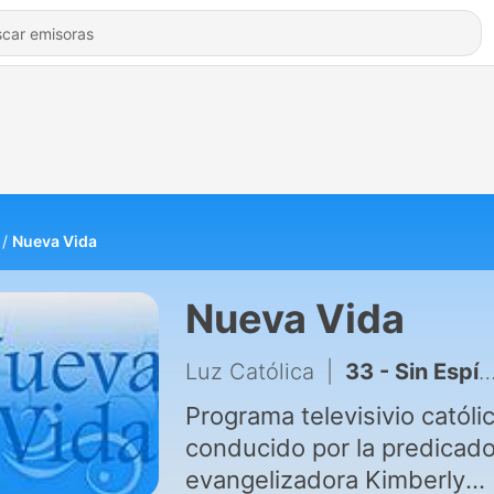
Nueva Vida
Nueva Vida
Luz Católica
|
33 - Sin Espíritu Santo no hay nada - Nueva Vida
Programa televisivio católi
conducido por la predicado
evangelizadora Kimberly