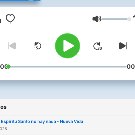
Kramar donde su principal
objetivo es invitar a las
personas a la conversión,
Volumen
reflexión y superación per
desde la Palabra de Dios,
siempre con un estilo de
prédica emanado desde la
Renovación Carismática en
:00
00
Espíritu Santo.
ios
 Espíritu Santo no hay nada - Nueva Vida
2026