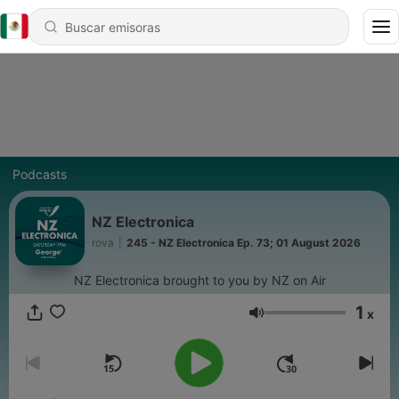
Podcasts
NZ Electronica
rova
|
245 - NZ Electronica Ep. 73; 01 August 2026
NZ Electronica brought to you by NZ on Air
1
x
Volumen