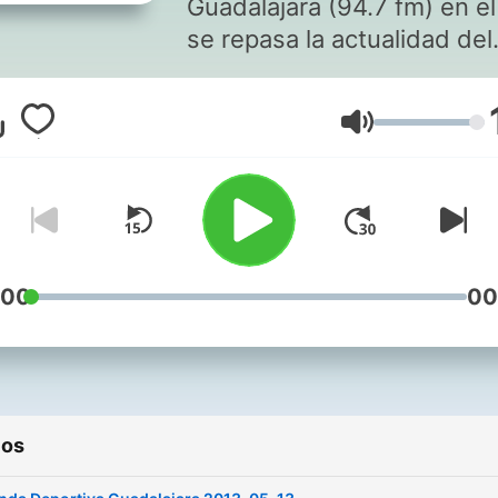
Guadalajara (94.7 fm) en e
se repasa la actualidad del
deporte de la provincia de
Guadalajara.
Volumen
:00
00
ios