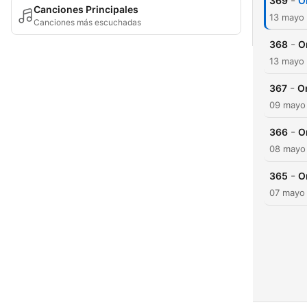
-
369
O
Canciones Principales
13 mayo
Canciones más escuchadas
-
368
O
13 mayo
-
367
O
09 mayo
-
366
O
08 mayo
-
365
O
07 mayo