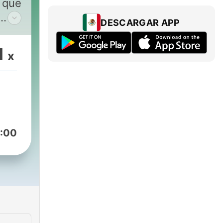
l que
DESCARGAR APP
1
x
:00