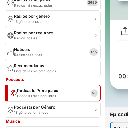
2669
Radios más escuchadas
Radios por género
15 géneros musicales
Radios por regiones
Radios locales
Noticias
155
Radios noticiosas
Recomendadas
Lista de las mejores radios
00
Podcasts
Podcasts Principales
50
Podcasts más populares
Podcasts por Género
18 géneros temáticos
Episod
Música