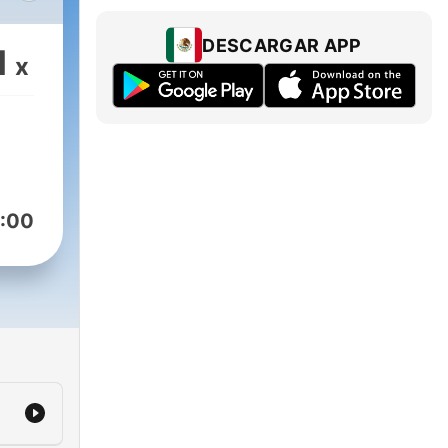
DESCARGAR APP
1
x
:00