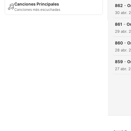
Canciones Principales
-
862
O
Canciones más escuchadas
30 abr. 
-
861
Or
29 abr. 
-
860
O
28 abr. 
-
859
O
27 abr. 