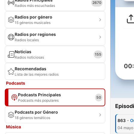
2670
Radios más escuchadas
Radios por género
15 géneros musicales
Radios por regiones
Radios locales
Noticias
155
Radios noticiosas
00
Recomendadas
Lista de las mejores radios
Podcasts
Podcasts Principales
50
Podcasts más populares
Episod
Podcasts por Género
18 géneros temáticos
-
863
O
Música
04 mayo