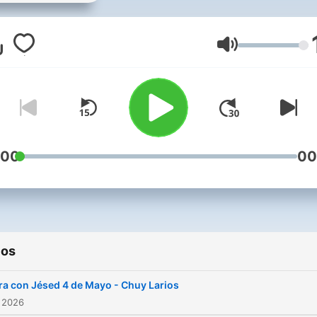
podcast es parte de
JuanDiegoNetwork.com
Volumen
:00
00
ios
ra con Jésed 4 de Mayo - Chuy Larios
 2026