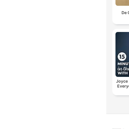
De 
Joyce
Every