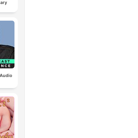
sary
 Audio