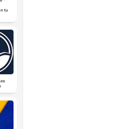
n tu
nes
s