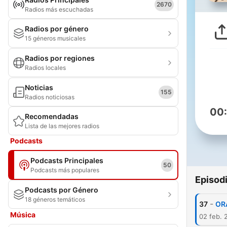
2670
Radios más escuchadas
Radios por género
15 géneros musicales
Radios por regiones
Radios locales
Noticias
155
Radios noticiosas
00
Recomendadas
Lista de las mejores radios
Podcasts
Podcasts Principales
50
Podcasts más populares
Episod
Podcasts por Género
18 géneros temáticos
-
37
OR
Música
02 feb. 