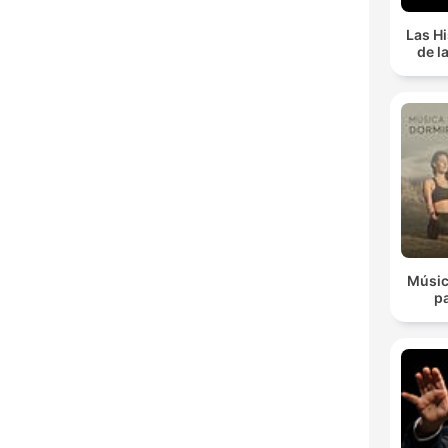
Las Hi
de l
Músic
p