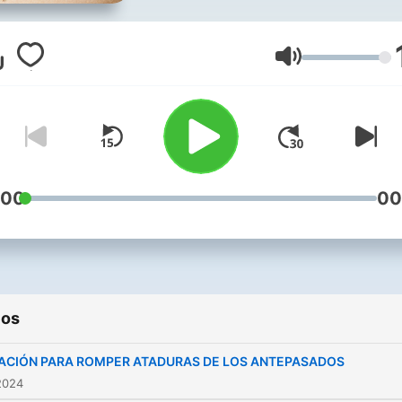
Virgen María, para de esta
manera ser mejores person
más espirituales, tolerante
Volumen
amar y ayudar a nuestro
prójimo.
:00
00
ios
ACIÓN PARA ROMPER ATADURAS DE LOS ANTEPASADOS
2024