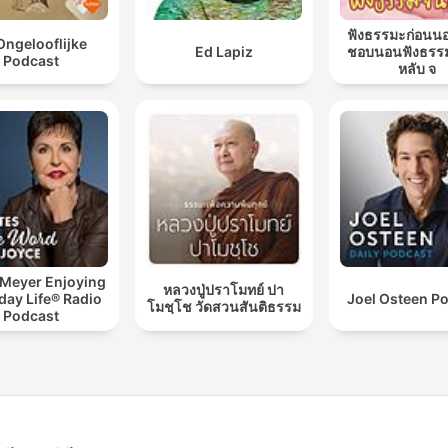
ฟังธรรมะก่อนน
Ongelooflijke
Ed Lapiz
ชอบนอนฟังธรร
Podcast
หลับ จ
 Meyer Enjoying
หลวงปู่ปราโมทย์ ปา
day Life® Radio
Joel Osteen P
โมชฺโช วัดสวนสันติธรรม
Podcast