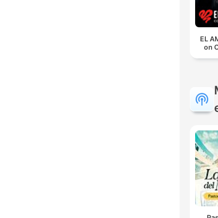
EL A
on 
Pas