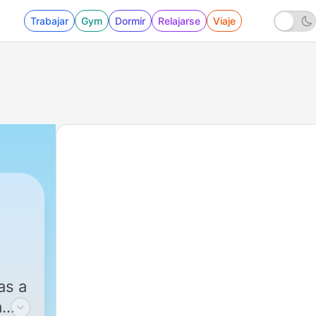
Trabajar
Gym
Dormir
Relajarse
Viaje
as a
a