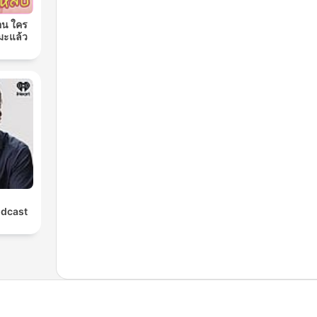
อน ใคร
มะแล้ว
odcast