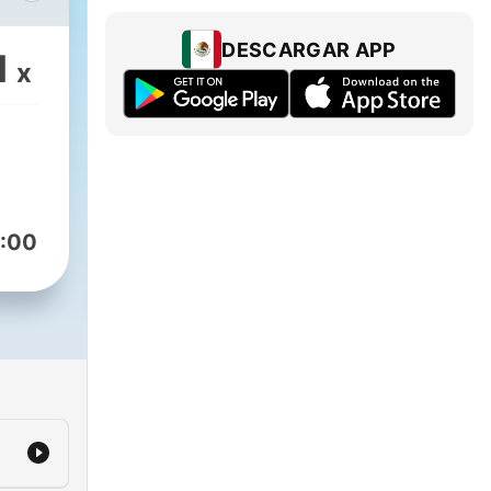
as,
DESCARGAR APP
1
x
s,
:00