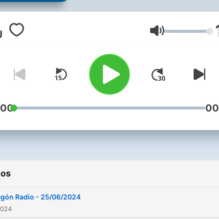
nueva propuesta en un
programa de radio que bu
entretener y divertir a los
Volumen
oyentes que siguen el
programa y a todos aquell
que quieran pasar un buen
rato.
:00
00
ios
gón Radio - 25/06/2024
2024