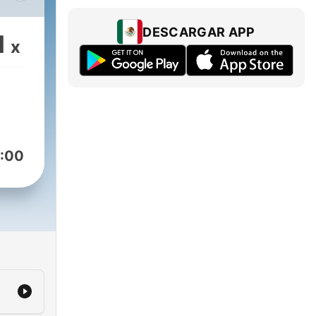
sca
DESCARGAR APP
1
x
os
:00