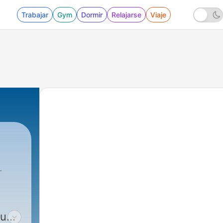
Trabajar
Gym
Dormir
Relajarse
Viaje
 una